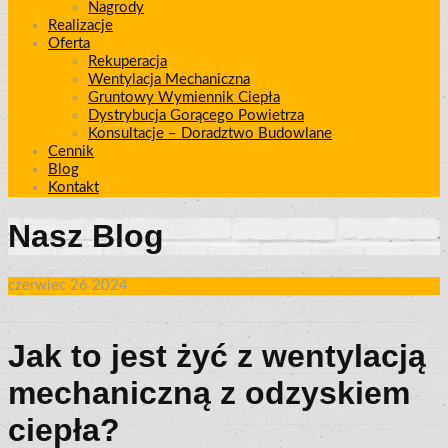
Nagrody
Realizacje
Oferta
Rekuperacja
Wentylacja Mechaniczna
Gruntowy Wymiennik Ciepła
Dystrybucja Gorącego Powietrza
Konsultacje – Doradztwo Budowlane
Cennik
Blog
Kontakt
Nasz Blog
czerwiec
26
2024
Jak to jest żyć z wentylacją
mechaniczną z odzyskiem
ciepła?