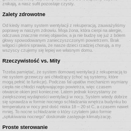
znikają, a nasz sufit pozostaje czysty.
Zalety zdrowotne
Od kiedy mamy system wentylacji z rekuperacją, zauważyliśmy
poprawę w naszym zdrowiu. Moja żona, która cierpi na alergie,
odczuwa znacznie mniej objawów, a ja nie budzę się już z bólem
głowy spowodowanym zanieczyszczonym powietrzem. Brak
wilgoci i pleśni sprawia, że nasze dzieci rzadziej chorują, a my
wszyscy czujemy się lepiej we własnym domu.
Rzeczywistość vs. Mity
Trzeba pamiętać, że system domowej wentylacji z rekuperacją to
nie system grzewczy ani chłodzący (choć są systemy, które
mogą pełnić te funkcje). Podczas fal upałów mechanizm wymiany
ciepła nie chłodzi napływającego powietrza, więc czasem
otwarcie okien jest konieczne. Latem jednak korzystamy ze
zwiększonej wydajności wentylacji w nocy. System wtedy dobrze
się sprawdza w formie nocnego schładzania wnętrza budynku bo
temperatura w nocy jest dość niska 18 – 20 st C, a czasem nawet
mniej. To nocne schładzanie o który czytałem jako formie
„spłukiwania nocnego” doskonale zastępuje klimatyzację.
Proste sterowanie