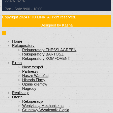
22 497 82 97
Pon - Sob: 9:00 - 18:00
Copyright 2024 PHU LINK. All right reserved.
Designed by
Kasha
Home
Rekuperatory
Rekuperatory THESSLAGREEN
Rekuperatory BARTOSZ
Rekuperatory KOMFOVENT
Firma
Nasz zespół
Partnerzy
Nasze Wartości
Historia Firmy
Opinie klientów
Nagrody
Realizacje
Oferta
Rekuperacja
Wentylacja Mechaniczna
Gruntowy Wymiennik Ciepła