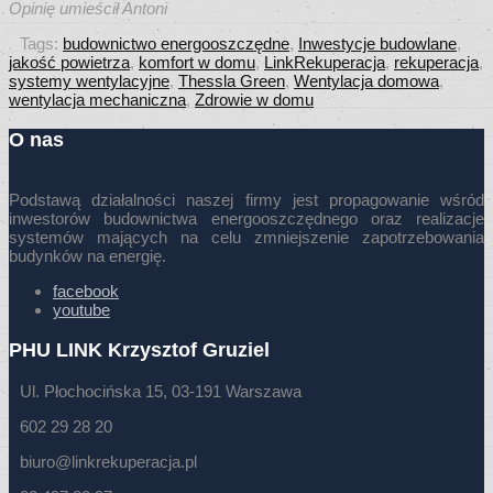
Opinię umieścił Antoni
Tags:
budownictwo energooszczędne
,
Inwestycje budowlane
,
jakość powietrza
,
komfort w domu
,
LinkRekuperacja
,
rekuperacja
,
systemy wentylacyjne
,
Thessla Green
,
Wentylacja domowa
,
wentylacja mechaniczna
,
Zdrowie w domu
O nas
Podstawą działalności naszej firmy jest propagowanie wśród
inwestorów budownictwa energooszczędnego oraz realizacje
systemów mających na celu zmniejszenie zapotrzebowania
budynków na energię.
facebook
youtube
PHU LINK Krzysztof Gruziel
Ul. Płochocińska 15, 03-191 Warszawa
602 29 28 20
biuro@linkrekuperacja.pl