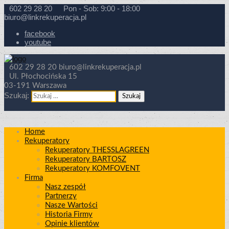
602 29 28 20
Pon - Sob: 9:00 - 18:00
biuro@linkrekuperacja.pl
facebook
youtube
602 29 28 20
biuro@linkrekuperacja.pl
Ul. Płochocińska 15
03-191 Warszawa
Szukaj:
Home
Rekuperatory
Rekuperatory THESSLAGREEN
Rekuperatory BARTOSZ
Rekuperatory KOMFOVENT
Firma
Nasz zespół
Partnerzy
Nasze Wartości
Historia Firmy
Opinie klientów