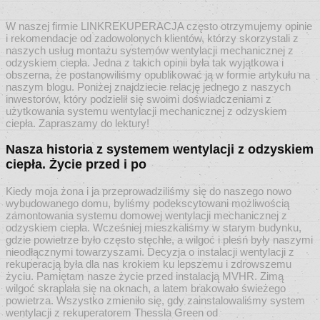
W naszej firmie LINKREKUPERACJA często otrzymujemy opinie
i rekomendacje od zadowolonych klientów, którzy skorzystali z
naszych usług montażu systemów wentylacji mechanicznej z
odzyskiem ciepła. Jedna z takich opinii była tak wyjątkowa i
obszerna, że postanowiliśmy opublikować ją w formie artykułu na
naszym blogu. Poniżej znajdziecie relację jednego z naszych
inwestorów, który podzielił się swoimi doświadczeniami z
użytkowania systemu wentylacji mechanicznej z odzyskiem
ciepła. Zapraszamy do lektury!
Nasza historia z systemem wentylacji z odzyskiem
ciepła. Życie przed i po
Kiedy moja żona i ja przeprowadziliśmy się do naszego nowo
wybudowanego domu, byliśmy podekscytowani możliwością
zamontowania systemu domowej wentylacji mechanicznej z
odzyskiem ciepła. Wcześniej mieszkaliśmy w starym budynku,
gdzie powietrze było często stęchłe, a wilgoć i pleśń były naszymi
nieodłącznymi towarzyszami. Decyzja o instalacji wentylacji z
rekuperacją była dla nas krokiem ku lepszemu i zdrowszemu
życiu. Pamiętam nasze życie przed instalacją MVHR. Zimą
wilgoć skraplała się na oknach, a latem brakowało świeżego
powietrza. Wszystko zmieniło się, gdy zainstalowaliśmy system
wentylacji z rekuperatorem Thessla Green od