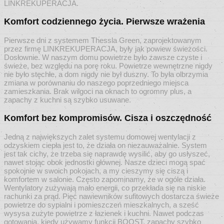
LINKREKUPERACJA.
Komfort codziennego życia. Pierwsze wrażenia
Pierwsze dni z systemem Thessla Green, zaprojektowanym
przez firmę LINKREKUPERACJA, były jak powiew świeżości.
Dosłownie. W naszym domu powietrze było zawsze czyste i
świeże, bez względu na porę roku. Powietrze wewnętrzne nigdy
nie było stęchłe, a dom nigdy nie był duszny. To była olbrzymia
zmiana w porównaniu do naszego poprzedniego miejsca
zamieszkania. Brak wilgoci na oknach to ogromny plus, a
zapachy z kuchni są szybko usuwane.
Komfort bez kompromisów. Cisza i oszczędność
Jedną z największych zalet systemu domowej wentylacji z
odzyskiem ciepła jest to, że działa on niezauważalnie. System
jest tak cichy, że trzeba się naprawdę wysilić, aby go usłyszeć,
nawet stojąc obok jednostki głównej. Nasze dzieci mogą spać
spokojnie w swoich pokojach, a my cieszymy się ciszą i
komfortem w salonie. Często zapominamy, że w ogóle działa.
Wentylatory zużywają mało energii, co przekłada się na niskie
rachunki za prąd. Pięć nawiewników sufitowych dostarcza świeże
powietrze do sypialni i pomieszczeń mieszkalnych, a sześć
wysysa zużyte powietrze z łazienek i kuchni. Nawet podczas
gotowania, kiedy używamy funkcji BOOST, zapachy szybko