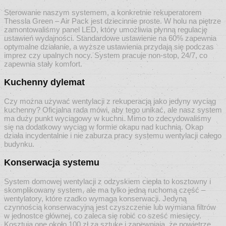
Sterowanie naszym systemem, a konkretnie rekuperatorem
Thessla Green – Air Pack jest dziecinnie proste. W holu na piętrze
zamontowaliśmy panel LED, który umożliwia płynną regulację
ustawień wydajności. Standardowe ustawienie na 60% zapewnia
optymalne działanie, a wyższe ustawienia przydają się podczas
imprez czy upalnych nocy. System pracuje non-stop, 24/7, co
zapewnia stały komfort.
Kuchenny dylemat
Czy można używać wentylacji z rekuperacją jako jedyny wyciąg
kuchenny? Oficjalna rada mówi, aby tego unikać, ale nasz system
ma duży punkt wyciągowy w kuchni. Mimo to zdecydowaliśmy
się na dodatkowy wyciąg w formie okapu nad kuchnią. Okap
działa incydentalnie i nie zaburza pracy systemu wentylacji całego
budynku.
Konserwacja systemu
System domowej wentylacji z odzyskiem ciepła to kosztowny i
skomplikowany system, ale ma tylko jedną ruchomą część –
wentylatory, które rzadko wymaga konserwacji. Jedyną
czynnością konserwacyjną jest czyszczenie lub wymiana filtrów
w jednostce głównej, co zaleca się robić co sześć miesięcy.
Kosztują one około 100 zł za sztukę i zapewniają, że powietrze