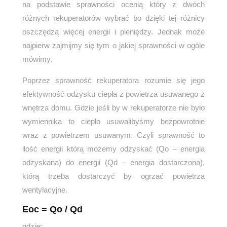
na podstawie sprawności ocenią który z dwóch
różnych rekuperatorów wybrać bo dzięki tej różnicy
oszczędzą więcej energii i pieniędzy. Jednak może
najpierw zajmijmy się tym o jakiej sprawności w ogóle
mówimy.
Poprzez sprawność rekuperatora rozumie się jego
efektywność odzysku ciepła z powietrza usuwanego z
wnętrza domu. Gdzie jeśli by w rekuperatorze nie było
wymiennika to ciepło usuwalibyśmy bezpowrotnie
wraz z powietrzem usuwanym. Czyli sprawność to
ilość energii którą możemy odzyskać (Qo – energia
odzyskana) do energii (Qd – energia dostarczona),
którą trzeba dostarczyć by ogrzać powietrza
wentylacyjne.
E
oc =
Q
o
/
Q
d
gdzie: