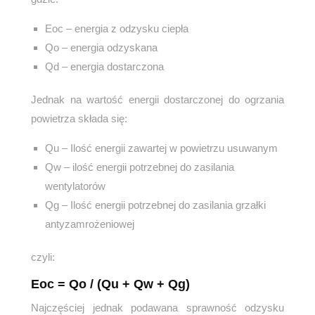
Eoc – energia z odzysku ciepła
Qo – energia odzyskana
Qd – energia dostarczona
Jednak na wartość energii dostarczonej do ogrzania
powietrza składa się:
Qu – Ilość energii zawartej w powietrzu usuwanym
Qw – ilość energii potrzebnej do zasilania
wentylatorów
Qg – Ilość energii potrzebnej do zasilania grzałki
antyzamrożeniowej
czyli:
E
oc =
Q
o
/ (Q
u
+ Q
w
+ Q
g
)
Najczęściej jednak podawana sprawność odzysku