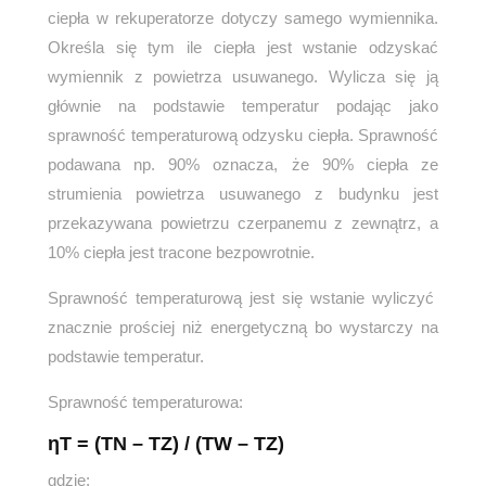
ciepła w rekuperatorze dotyczy samego wymiennika.
Określa się tym ile ciepła jest wstanie odzyskać
wymiennik z powietrza usuwanego. Wylicza się ją
głównie na podstawie temperatur podając jako
sprawność temperaturową odzysku ciepła. Sprawność
podawana np. 90% oznacza, że 90% ciepła ze
strumienia powietrza usuwanego z budynku jest
przekazywana powietrzu czerpanemu z zewnątrz, a
10% ciepła jest tracone bezpowrotnie.
Sprawność temperaturową jest się wstanie wyliczyć
znacznie prościej niż energetyczną bo wystarczy na
podstawie temperatur.
Sprawność temperaturowa:
η
T
= (T
N
– T
Z
) / (T
W
– T
Z
)
gdzie: