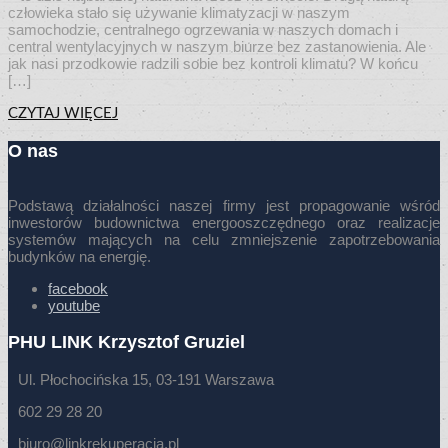
człowieka stało się używanie klimatyzacji w naszym
samochodzie, centralnego ogrzewania w naszych domach i
central wentylacyjnych w naszym biurze bez zastanowienia. Ale
jak nasi przodkowie radzili sobie bez kontroli klimatu? W końcu
[…]
CZYTAJ WIĘCEJ
O nas
Podstawą działalności naszej firmy jest propagowanie wśród
inwestorów budownictwa energooszczędnego oraz realizacje
systemów mających na celu zmniejszenie zapotrzebowania
budynków na energię.
facebook
youtube
PHU LINK Krzysztof Gruziel
Ul. Płochocińska 15, 03-191 Warszawa
602 29 28 20
biuro@linkrekuperacja.pl