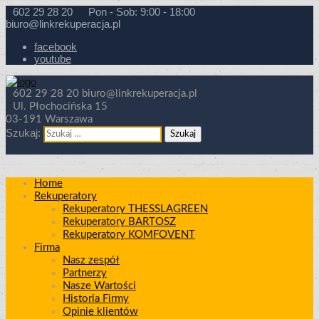
602 29 28 20
Pon - Sob: 9:00 - 18:00
biuro@linkrekuperacja.pl
facebook
youtube
602 29 28 20
biuro@linkrekuperacja.pl
Ul. Płochocińska 15
03-191 Warszawa
Szukaj:
Home
Rekuperatory
Rekuperatory THESSLAGREEN
Rekuperatory BARTOSZ
Rekuperatory KOMFOVENT
Firma
Nasz zespół
Partnerzy
Nasze Wartości
Historia Firmy
Opinie klientów