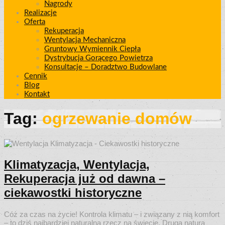
Nagrody
Realizacje
Oferta
Rekuperacja
Wentylacja Mechaniczna
Gruntowy Wymiennik Ciepła
Dystrybucja Gorącego Powietrza
Konsultacje – Doradztwo Budowlane
Cennik
Blog
Kontakt
Tag:
ogrzewanie domów
Klimatyzacja, Wentylacja,
Rekuperacja już od dawna –
ciekawostki historyczne
Cóż za czas na życie! Kontrola klimatu – i związany z nią komfort
– to dziś najbardziej naturalna rzecz na świecie. Drugą naturą