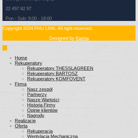
22 497 82 97
Pon - Sob: 9:00 - 18:00
Copyright 2024 PHU LINK. All right reserved.
Designed by
Kasha
Home
Rekuperatory
Rekuperatory THESSLAGREEN
Rekuperatory BARTOSZ
Rekuperatory KOMFOVENT
Firma
Nasz zespół
Partnerzy
Nasze Wartości
Historia Firmy
Opinie klientów
Nagrody
Realizacje
Oferta
Rekuperacja
Wentylacja Mechaniczna