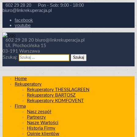
602 29 28 20
Pon - Sob: 9:00 - 18:00
biuro@linkrekuperacja.pl
facebook
youtube
602 29 28 20
biuro@linkrekuperacja.pl
Ul. Płochocińska 15
03-191 Warszawa
Szukaj:
Home
Rekuperatory
Rekuperatory THESSLAGREEN
Rekuperatory BARTOSZ
Rekuperatory KOMFOVENT
Firma
Nasz zespół
Partnerzy
Nasze Wartości
Historia Firmy
Opinie klientów