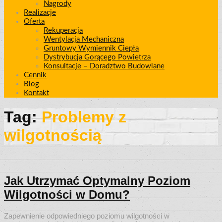
Nagrody
Realizacje
Oferta
Rekuperacja
Wentylacja Mechaniczna
Gruntowy Wymiennik Ciepła
Dystrybucja Gorącego Powietrza
Konsultacje – Doradztwo Budowlane
Cennik
Blog
Kontakt
Tag:
Problemy z
wilgotnością
Jak Utrzymać Optymalny Poziom
Wilgotności w Domu?
Zapewnienie odpowiedniego poziomu wilgotności w