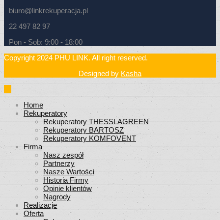
biuro@linkrekuperacja.pl
22 497 82 97
Pon - Sob: 9:00 - 18:00
Copyright 2024 PHU LINK. All right reserved.
Designed by
Kasha
Home
Rekuperatory
Rekuperatory THESSLAGREEN
Rekuperatory BARTOSZ
Rekuperatory KOMFOVENT
Firma
Nasz zespół
Partnerzy
Nasze Wartości
Historia Firmy
Opinie klientów
Nagrody
Realizacje
Oferta