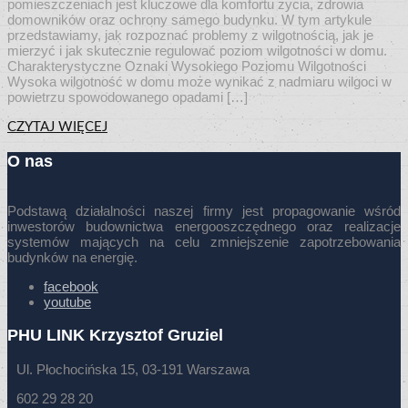
pomieszczeniach jest kluczowe dla komfortu życia, zdrowia
domowników oraz ochrony samego budynku. W tym artykule
przedstawiamy, jak rozpoznać problemy z wilgotnością, jak je
mierzyć i jak skutecznie regulować poziom wilgotności w domu.
Charakterystyczne Oznaki Wysokiego Poziomu Wilgotności
Wysoka wilgotność w domu może wynikać z nadmiaru wilgoci w
powietrzu spowodowanego opadami […]
CZYTAJ WIĘCEJ
O nas
Podstawą działalności naszej firmy jest propagowanie wśród
inwestorów budownictwa energooszczędnego oraz realizacje
systemów mających na celu zmniejszenie zapotrzebowania
budynków na energię.
facebook
youtube
PHU LINK Krzysztof Gruziel
Ul. Płochocińska 15, 03-191 Warszawa
602 29 28 20