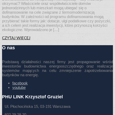
otrzymać? Właściciele oraz współwłaściciele domów
jednorodzinnych lub mieszkań mogą ubiegać się o
dofinansowanie na cele związane z termomodernizacją
budynków. W zależności od programu dofinansowania mogą
przybierać takie formy jak: dotacje, ulgi podatkowe czy pożyczki,
a ich celem jest realizacja inwestycji, które przynoszą korzyści
ekologiczne. Wprowadzono je […]
CZYTAJ WIĘCEJ
O nas
Podstawą działalności naszej firmy jest propagowanie wśród
inwestorów budownictwa energooszczędnego oraz realizacje
systemów mających na celu zmniejszenie zapotrzebowania
budynków na energię.
facebook
youtube
PHU LINK Krzysztof Gruziel
Ul. Płochocińska 15, 03-191 Warszawa
602 29 28 20