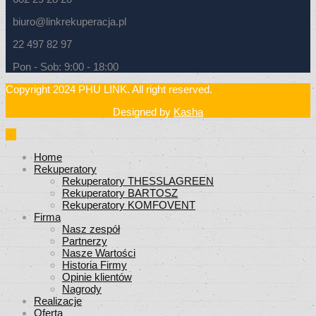
biuro@linkrekuperacja.pl
22 497 82 97
Pon - Sob: 9:00 - 18:00
Copyright 2024 PHU LINK. All right reserved.
Designed by
Kasha
Home
Rekuperatory
Rekuperatory THESSLAGREEN
Rekuperatory BARTOSZ
Rekuperatory KOMFOVENT
Firma
Nasz zespół
Partnerzy
Nasze Wartości
Historia Firmy
Opinie klientów
Nagrody
Realizacje
Oferta