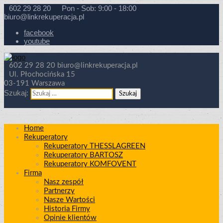
602 29 28 20
Pon - Sob: 9:00 - 18:00
biuro@linkrekuperacja.pl
facebook
youtube
602 29 28 20
biuro@linkrekuperacja.pl
Ul. Płochocińska 15
03-191 Warszawa
Szukaj:
Home
Rekuperatory
Rekuperatory THESSLAGREEN
Rekuperatory BARTOSZ
Rekuperatory KOMFOVENT
Firma
Nasz zespół
Partnerzy
Nasze Wartości
Historia Firmy
Opinie klientów