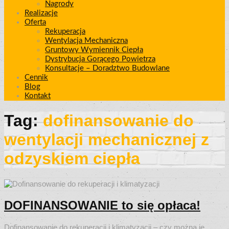
Nagrody
Realizacje
Oferta
Rekuperacja
Wentylacja Mechaniczna
Gruntowy Wymiennik Ciepła
Dystrybucja Gorącego Powietrza
Konsultacje – Doradztwo Budowlane
Cennik
Blog
Kontakt
Tag:
dofinansowanie do
wentylacji mechanicznej z
odzyskiem ciepła
DOFINANSOWANIE to się opłaca!
Dofinansowanie do rekuperacji i klimatyzacji – czy można je