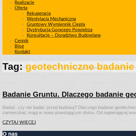
Realizacje
Oferta
Rekuperacja
Wentylacja Mechaniczna
Gruntowy Wymiennik Ciepła
Dystrybucja Gorącego Powietrza
Konsultacje – Doradztwo Budowlane
Cennik
Blog
Kontakt
Tag:
geotechniczne badanie
Badanie Gruntu. Dlaczego badanie geo
Badać, czy nie badać przed budową? Dlaczego badanie geotechnicz
zamieszkać mają w nowo powstającym domu. Od napierającej wody, p
CZYTAJ WIĘCEJ
O nas