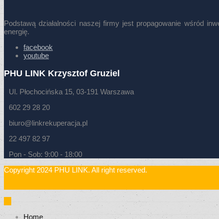
Podstawą działalności naszej firmy jest propagowanie wśród i
energię.
facebook
youtube
PHU LINK Krzysztof Gruziel
Ul. Płochocińska 15, 03-191 Warszawa
602 29 28 20
biuro@linkrekuperacja.pl
22 497 82 97
Pon - Sob: 9:00 - 18:00
Copyright 2024 PHU LINK. All right reserved.
Home