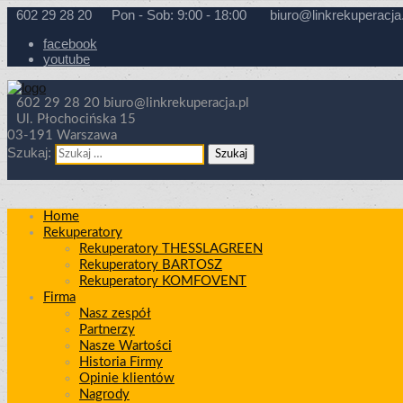
602 29 28 20
Pon - Sob: 9:00 - 18:00
biuro@linkrekuperacja.
facebook
youtube
602 29 28 20
biuro@linkrekuperacja.pl
Ul. Płochocińska 15
03-191 Warszawa
Szukaj:
Home
Rekuperatory
Rekuperatory THESSLAGREEN
Rekuperatory BARTOSZ
Rekuperatory KOMFOVENT
Firma
Nasz zespół
Partnerzy
Nasze Wartości
Historia Firmy
Opinie klientów
Nagrody