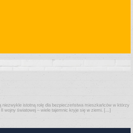
 niezwykle istotną rolę dla bezpieczeństwa mieszkańców w którzy
 wojny światowej – wiele tajemnic kryje się w ziemi. […]