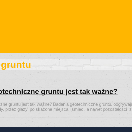
 gruntu
techniczne gruntu jest tak ważne?
ne gruntu jest tak ważne? Badania geotechniczne gruntu, odgrywają
rzez głazy, po skażone miejsca i śmieci, a nawet pozostałości z II