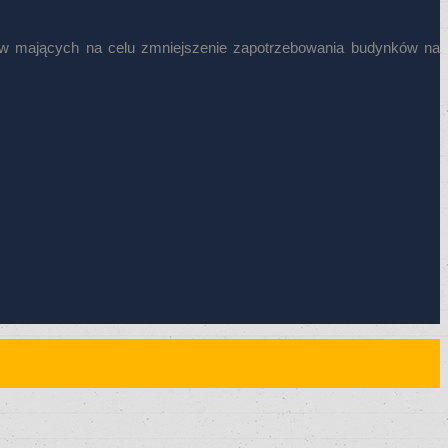
mów mających na celu zmniejszenie zapotrzebowania budynków na