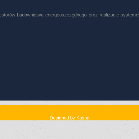
nwestorów budownictwa energooszczędnego oraz realizacje syste
Designed by
Kasha