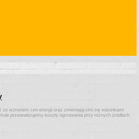
y
ze wzrostem cen energii oraz zmieniającymi się warunkami
tykule przeanalizujemy koszty ogrzewania przy różnych źródłach