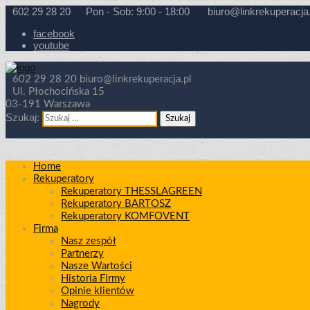
602 29 28 20
Pon - Sob: 9:00 - 18:00
biuro@linkrekuperacja.
facebook
youtube
602 29 28 20
biuro@linkrekuperacja.pl
Ul. Płochocińska 15
03-191 Warszawa
Szukaj:
Home
Rekuperatory
Rekuperatory THESSLAGREEN
Rekuperatory BARTOSZ
Rekuperatory KOMFOVENT
Firma
Nasz zespół
Partnerzy
Nasze Wartości
Historia Firmy
Opinie klientów
Nagrody