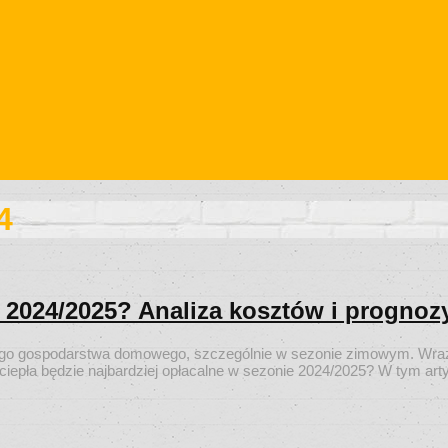
4
e 2024/2025? Analiza kosztów i prognoz
go gospodarstwa domowego, szczególnie w sezonie zimowym. Wraz 
ciepła będzie najbardziej opłacalne w sezonie 2024/2025? W tym ar