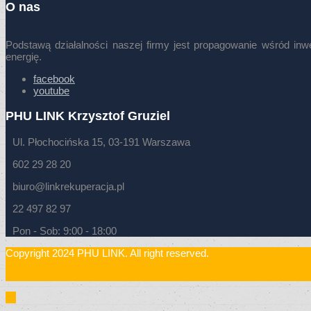
O nas
Podstawą działalności naszej firmy jest propagowanie wśród i
energię.
facebook
youtube
PHU LINK Krzysztof Gruziel
Ul. Płochocińska 15, 03-191 Warszawa
602 29 28 20
biuro@linkrekuperacja.pl
22 497 82 97
Pon - Sob: 9:00 - 18:00
Copyright 2024 PHU LINK. All right reserved.