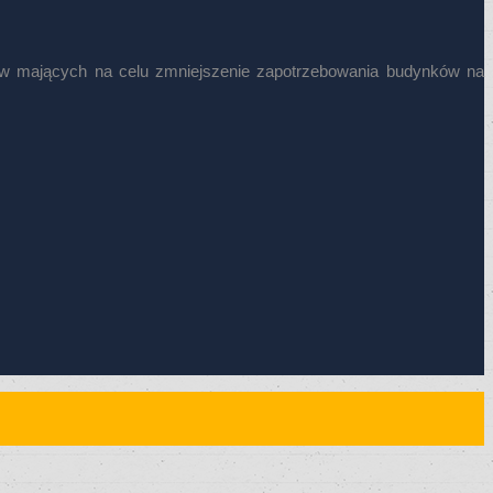
mów mających na celu zmniejszenie zapotrzebowania budynków na