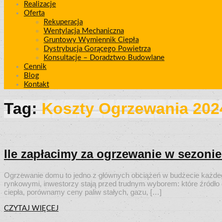
Realizacje
Oferta
Rekuperacja
Wentylacja Mechaniczna
Gruntowy Wymiennik Ciepła
Dystrybucja Gorącego Powietrza
Konsultacje – Doradztwo Budowlane
Cennik
Blog
Kontakt
Tag:
Koszty Ogrzewania 202
Ile zapłacimy za ogrzewanie w sezoni
Ogrzewanie domu to jedno z głównych obciążeń w budżecie każde
rynkowymi, inwestorzy stają przed trudnym wyborem: które źródło 
ciepła, porównamy ceny paliw stałych, gazu, […]
CZYTAJ WIĘCEJ