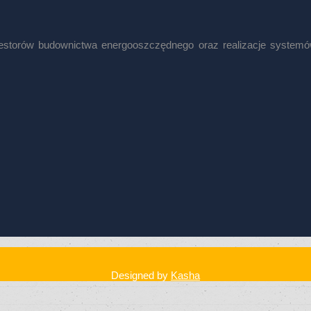
nwestorów budownictwa energooszczędnego oraz realizacje syste
Designed by
Kasha